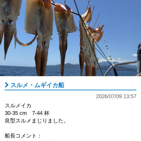
５００円
レンタルロッド(電動リール＆ロッドキーパー＆ビシ付
き)２.０００円
追加コマセは船で販売していませんのでコマセ量が心
配な方はコマセは受け付けにて１.５㎏５００円で販売
していますので出船前に購入お願いいたします。
仕掛け、ビシはFL～Mサイズ８０号使用
ハリス３～４号、９～１０.５ｍ、１～２本針、クッシ
ョンゴム１～２ｍ、ハリスとあわせて全長１１.５～１
２ｍ使用です。
※指示タナは上からの指示タナです。
スルメ・ムギイカ船
タナとりが命の釣りですので絶対に道糸でしっかりと
とってくださいほんとこれをみんなで揃えれないとま
2026/07/09 13:57
るで話にならない釣り物ですのでうるさいくらい書き
スルメイカ
ますがほんとタナとりは道糸でしっかりとるようお願
30-35 cm 7-44 杯
いいたします m(__)m
良型スルメまじりました。
ライト深場五目船（キンメ、クロムツ、スミヤキ等々
船長コメント：
狙い）