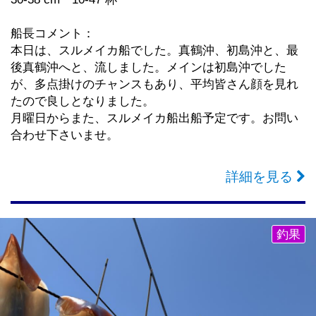
５００円
レンタルロッド(電動リール＆ロッドキーパー＆ビシ付
船長コメント：
き)２.０００円
本日は、スルメイカ船でした。真鶴沖、初島沖と、最
追加コマセは船で販売していませんのでコマセ量が心
後真鶴沖へと、流しました。メインは初島沖でした
配な方はコマセは受け付けにて１.５㎏５００円で販売
が、多点掛けのチャンスもあり、平均皆さん顔を見れ
していますので出船前に購入お願いいたします。
たので良しとなりました。
仕掛け、ビシはFL～Mサイズ８０号使用
月曜日からまた、スルメイカ船出船予定です。お問い
ハリス３～４号、１～２本針、クッションゴム１～２
合わせ下さいませ。
ｍ、ハリスとあわせて全長５～６ｍ使用です。
※指示タナは上からの指示タナです。
詳細を見る
タナとりが命の釣りですので絶対に道糸でしっかりと
とってくださいほんとこれをみんなで揃えれないとま
るで話にならない釣り物ですのでうるさいくらい書き
釣果
ますがほんとタナとりは道糸でしっかりとるようお願
いいたします m(__)m
マダイ船
料金 コマセ１.５㎏ 付けエサ、１貫目氷付き １０.