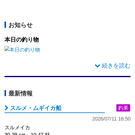
お知らせ
本日の釣り物
コマセ何でも五目船（午前船、午
後船）、ライト深場五目船、マグ
最新情報
ロカツオ船、モロコ船、お仲間募
スルメ・ムギイカ船
釣果
集✨
2026/07/11 16:50
コマセ何でも五目船
スルメイカ
料金 コマセ１.５㎏ 付けエサ、１貫目氷付き １０.
30-38 cm 10-47 杯