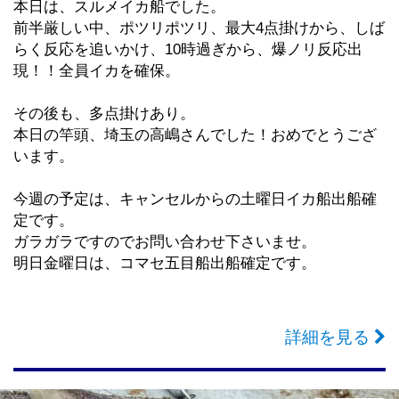
本日は、スルメイカ船でした。
料金１００００円、氷付き、餌別売り(サバ切り身１パ
前半厳しい中、ポツリポツリ、最大4点掛けから、しば
ック１.５００円)
らく反応を追いかけ、10時過ぎから、爆ノリ反応出
レンタルロッド（電動リール＆ロッドキーパー付き）
現！！全員イカを確保。
３.０００円
仕掛、胴付き仕掛けで針数は８～１０本でオモリは２
その後も、多点掛けあり。
００号使用です。
本日の竿頭、埼玉の高嶋さんでした！おめでとうござ
道糸は４～６号を４５０～５００㍍巻いておいてくだ
います。
さい OK!!
レンタル希望の方は必ずご予約時にレンタルと一言お
今週の予定は、キャンセルからの土曜日イカ船出船確
願いいたします
定です。
ガラガラですのでお問い合わせ下さいませ。
明日金曜日は、コマセ五目船出船確定です。
詳細を見る