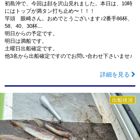
初島沖で、今回は顔を沢山見れました。本日は、10時
にはトップが満タン打ち止め〜！！！
竿頭 眼崎さん。おめでとうございます♪2番手86杯、
58、40、30杯...
明日からの予定です。
明日は満船です。
土曜日出船確定です。
他3名から出船確定ですのでお問い合わせ下さいませ♪
詳細を見る
出船状況