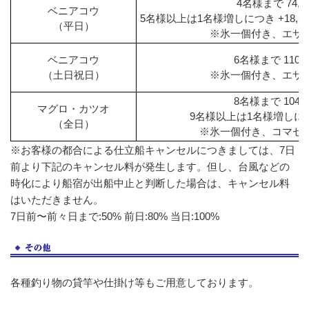
4名様まで 74,0
ベニアコウ
5名様以上は1名様増しにつき +18,
（平日）
※氷一個付き、エサ
ベニアコウ
6名様まで 110,
（土日祝日）
※氷一個付き、エサ
8名様まで 104,
マグロ・カツオ
9名様以上は1名様増しにつき
（全日）
※氷一個付き、コマセ
※お客様の都合による仕立船キャンセルにつきましては、7日
前より下記のキャンセル料が発生します。但し、台風などの
時化により船宿が出船中止と判断した場合は、キャンセル料
はいただきません。
7日前〜前々日まで:50% 前日:80% 当日:100%
各種釣り物の貸竿や仕掛け等もご用意しております。